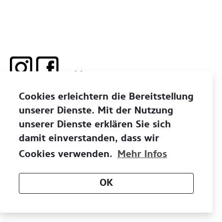
... visit me!
Corporate Design
Cookies erleichtern die Bereitstellung
Environmental Design
unserer Dienste. Mit der Nutzung
Communication Art
unserer Dienste erklären Sie sich
About
damit einverstanden, dass wir
Contact
Cookies verwenden.
Mehr Infos
Home
Privacy Policy
OK
Imprint
© Nina Metz